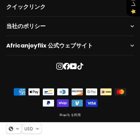
クイックリンク
当社のポリシー
Africanjoyflix 公式ウェブサイト
イ
Facebook
YouTube
TikTok
ン
ス
タ
グ
ラ
ム
Shopify を利用
USD