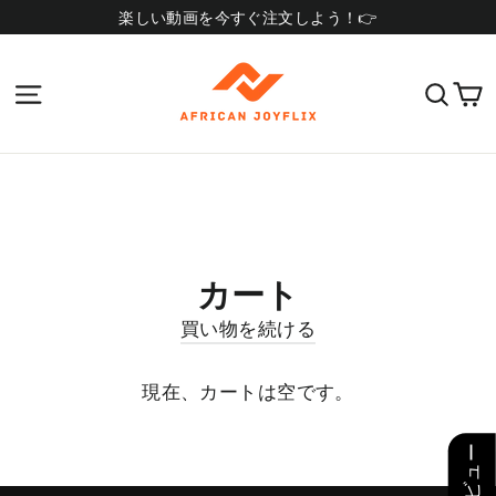
コ
楽しい動画を今すぐ注文しよう！👉
ン
テ
サイトナビゲーション
検索
ン
ツ
へ
ス
キ
ッ
プ
カート
買い物を続ける
現在、カートは空です。
レビュー